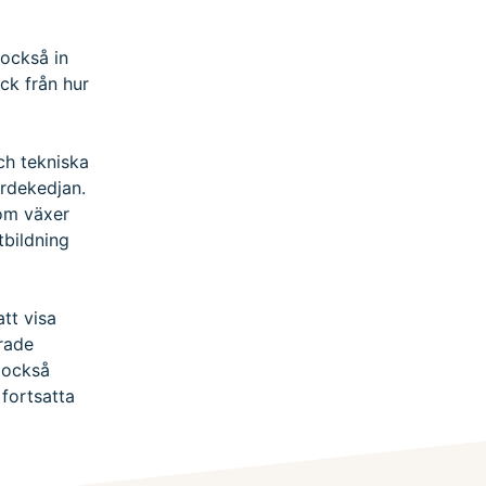
 också in
ck från hur
ch tekniska
ärdekedjan.
som växer
tbildning
tt visa
rade
 också
 fortsatta