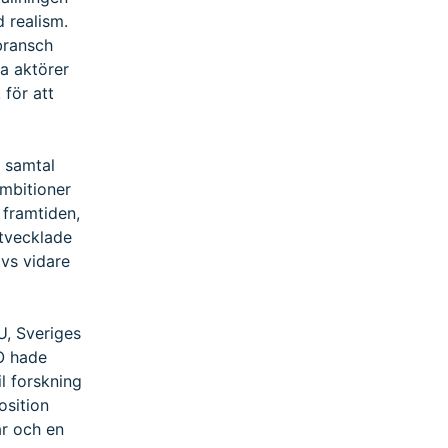
 realism.
bransch
a aktörer
 för att
a samtal
mbitioner
v framtiden,
utvecklade
övs vidare
U, Sveriges
KO hade
l forskning
osition
ar och en