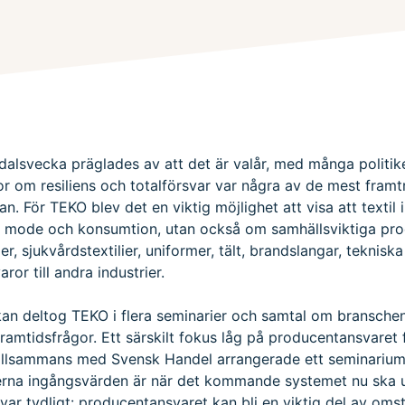
dalsvecka präglades av att det är valår, med många politik
or om resiliens och totalförsvar var några av de mest fram
n. För TEKO blev det en viktig möjlighet att visa att textil 
 mode och konsumtion, utan också om samhällsviktiga pr
r, sjukvårdstextilier, uniformer, tält, brandslangar, tekniska 
ror till andra industrier.
an deltog TEKO i flera seminarier och samtal om bransche
framtidsfrågor. Ett särskilt fokus låg på producentansvaret f
illsammans med Svensk Handel arrangerade ett seminariu
rna ingångsvärden är när det kommande systemet nu ska 
ar tydligt: producentansvaret kan bli en viktig del av omst