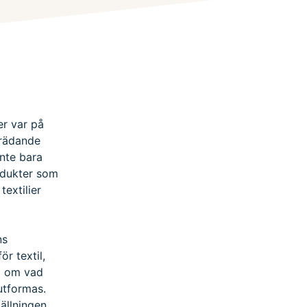
er var på
trädande
inte bara
odukter som
textilier
ns
ör textil,
m om vad
utformas.
ällningen