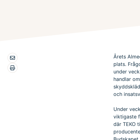
Årets Alme
plats. Fråg
under vecka
handlar om
skyddskläde
och insatsva
Under veck
viktigaste 
där TEKO t
producente
Budskapet v