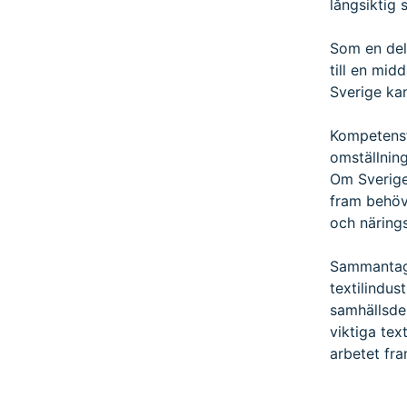
långsiktig 
Som en del
till en mid
Sverige kan
Kompetensf
omställnin
Om Sverige
fram behöv
och närings
Sammantage
textilindu
samhällsde
viktiga tex
arbetet fra