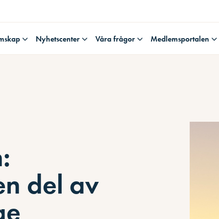
mskap
Nyhetscenter
Våra frågor
Medlemsportalen
:
 en del av
ge