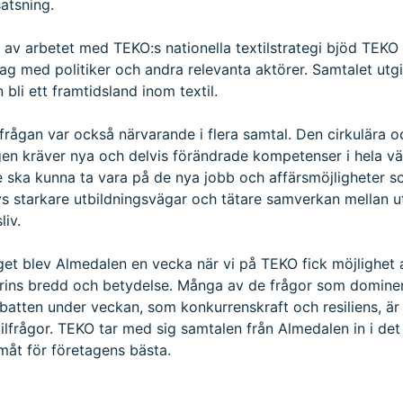
satsning.
 av arbetet med TEKO:s nationella textilstrategi bjöd TEKO
dag med politiker och andra relevanta aktörer. Samtalet utgi
 bli ett framtidsland inom textil.
rågan var också närvarande i flera samtal. Den cirkulära o
gen kräver nya och delvis förändrade kompetenser i hela v
 ska kunna ta vara på de nya jobb och affärsmöjligheter 
s starkare utbildningsvägar och tätare samverkan mellan u
liv.
t blev Almedalen en vecka när vi på TEKO fick möjlighet a
strins bredd och betydelse. Många av de frågor som domine
batten under veckan, som konkurrenskraft och resiliens, är
tilfrågor. TEKO tar med sig samtalen från Almedalen in i det
måt för företagens bästa.