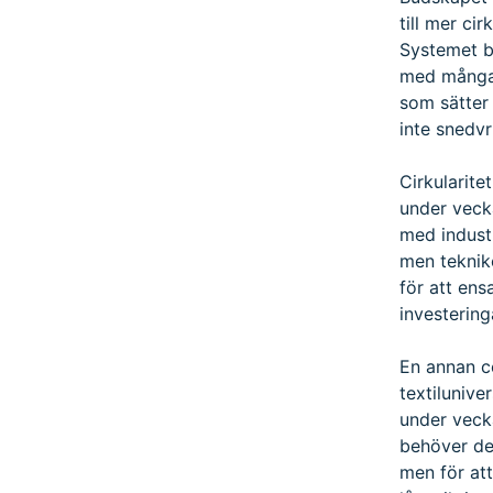
till mer c
Systemet be
med många 
som sätter 
inte snedv
Cirkularite
under veck
med industr
men teknike
för att ens
investering
En annan c
textilunive
under veck
behöver den
men för att