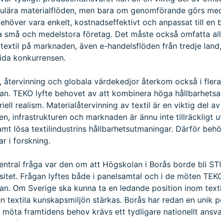
irkulära materialflöden, men bara om genomförande görs med
höver vara enkelt, kostnadseffektivt och anpassat till en 
små och medelstora företag. Det måste också omfatta all
textil på marknaden, även e-handelsflöden från tredje land,
rida konkurrensen.
t, återvinning och globala värdekedjor återkom också i fler
an. TEKO lyfte behovet av att kombinera höga hållbarhetsa
iell realism. Materialåtervinning av textil är en viktig del a
n, infrastrukturen och marknaden är ännu inte tillräckligt 
amt lösa textilindustrins hållbarhetsutmaningar. Därför beh
ar i forskning.
entral fråga var den om att Högskolan i Borås borde bli ST
rsitet. Frågan lyftes både i panelsamtal och i de möten TE
an. Om Sverige ska kunna ta en ledande position inom texti
 textila kunskapsmiljön stärkas. Borås har redan en unik p
 möta framtidens behov krävs ett tydligare nationellt ansv