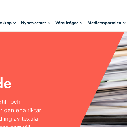
mskap
Nyhetscenter
Våra frågor
Medlemsportalen
de
til- och
r den ena riktar
ling av textila