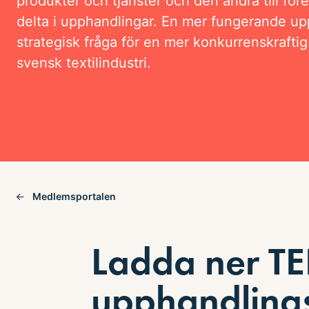
produkter och tjänster och den andra till före
delta i upphandlingar. En mer fungerande up
strategisk fråga för en mer konkurrenskraftig
svensk textilindustri.
Medlemsportalen
Ladda ner T
upphandling