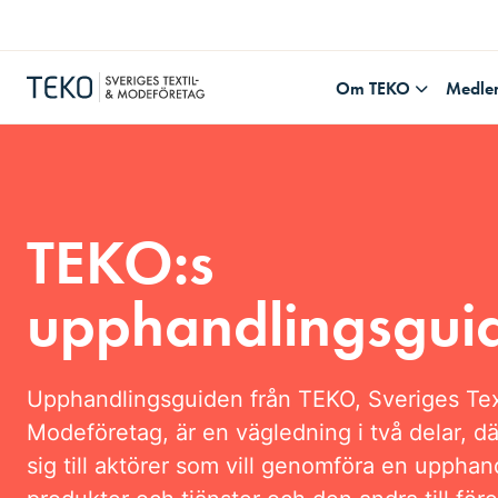
Om TEKO
Medle
TEKO:s
upphandlingsgui
Upphandlingsguiden från TEKO, Sveriges Tex
Modeföretag, är en vägledning i två delar, dä
sig till aktörer som vill genomföra en upphand