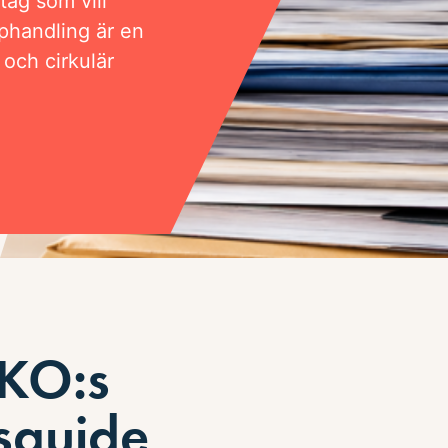
tag som vill
phandling är en
 och cirkulär
EKO:s
sguide