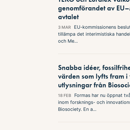
genomförandet av EU–
avtalet
EU-kommissionens beslut 
3 MAR
tillämpa det interimistiska hande
och Me...
Snabba idéer, fossilfrihe
värden som lyfts fram i
utlysningar från Biosoci
Formas har nu öppnat två
18 FEB
inom forsknings- och innovatio
Biosociety. En a...