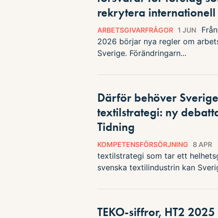
rekrytera internationel
Från
ARBETSGIVARFRÅGOR
1 JUN
2026 börjar nya regler om arbetst
Sverige. Förändringarn...
Därför behöver Sverige
textilstrategi: ny debatt
Tidning
KOMPETENSFÖRSÖRJNING
8 APR
textilstrategi som tar ett helhe
svenska textilindustrin kan Sverig
TEKO-siffror, HT2 2025