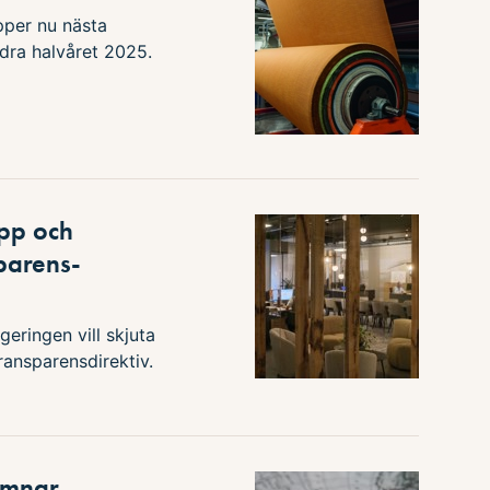
per nu nästa
ndra halvåret 2025.
upp och
parens-
geringen vill skjuta
ansparensdirektiv.
omnar