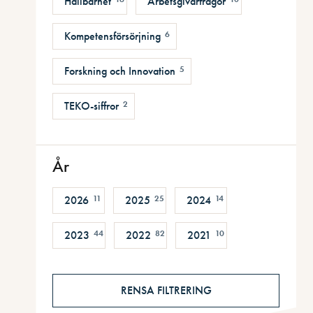
Hållbarhet
Arbetsgivarfrågor
Kompetensförsörjning
6
Forskning och Innovation
5
TEKO-siffror
2
År
2026
11
2025
25
2024
14
2023
44
2022
82
2021
10
RENSA FILTRERING