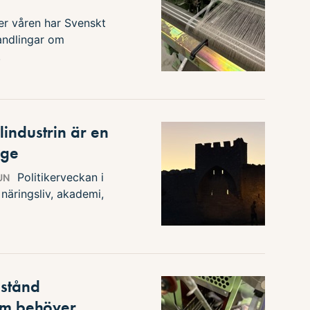
r våren har Svenskt
andlingar om
.
lindustrin är en
ige
Politikerveckan i
UN
 näringsliv, akademi,
lstånd
som behöver