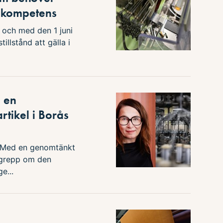
l kompetens
 och med den 1 juni
illstånd att gälla i
 en
artikel i Borås
Med en genomtänkt
tsgrepp om den
e...