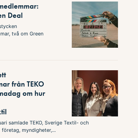
r medlemmar:
en Deal
 stycken
emmar, två om Green
ett
mar från TEKO
emadag om hur
til
ari samlade TEKO, Sverige Textil- och
öretag, myndigheter,...