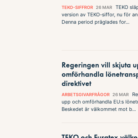
TEKO släp
TEKO-SIFFROR
26 MAR
version av TEKO-siffor, nu för a
Denna period präglades for...
Regeringen vill skjuta 
omförhandla lönetrans
direktivet
Re
ARBETSGIVARFRÅGOR
26 MAR
upp och omförhandla EU:s lönetr
Beskedet är välkommet mot b...
TEKO och Euratex välk