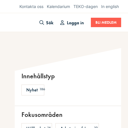
Kontakta oss
Kalendarium
TEKO-dagen
In english
Sök
Logga in
BLI MEDLEM
Innehållstyp
Nyhet
186
Fokusområden
16
10