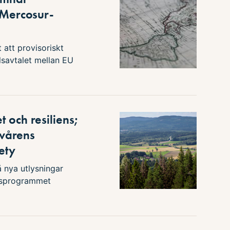
Mercosur-
att provisoriskt
lsavtalet mellan EU
t och resiliens;
 vårens
ety
 nya utlysningar
nsprogrammet