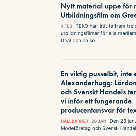
Nytt material uppe fö
Utbildningsfilm om Gre
TEKO har låtit ta fram tre
4 FEB
utbildningsfilmer för alla medl
Deal och en so...
En viktig pusselbit, inte 
Alexanderhugg: Lärdo
och Svenskt Handels t
vi inför ett fungerande
producentansvar för tex
Den 23 janu
HÅLLBARHET
28 JAN
Modeföretag och Svensk Handel f