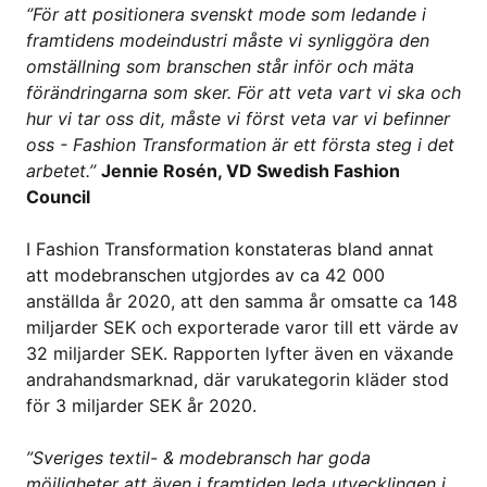
‘’För att positionera svenskt mode som ledande i
framtidens modeindustri måste vi synliggöra den
omställning som branschen står inför
och
mä
ta
f
örändringarna som sker. För att veta vart vi ska och
hur vi tar oss dit, måste vi först veta var vi befinner
oss - Fashion Transformation är ett första steg i det
arbetet.’’
Jennie Ros
én, VD Swedish Fashion
Council
I Fashion Transformation konstateras bland annat
att modebranschen utgjordes av ca 42 000
anställda år 2020, att den samma år omsatte ca 148
miljarder SEK och exporterade varor till ett värde av
32 miljarder SEK. Rapporten lyfter även en växande
andrahandsmarknad, där varukategorin kläder stod
för 3 miljarder SEK år 2020.
”Sveriges textil- & modebransch har goda
möjligheter att även i framtiden leda utvecklingen i