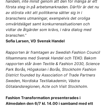
handeln, inte minst genom att den för många är ett
första steg in på arbetsmarknaden.
Dä
rf
ör är det nu
av största vikt att politikerna sätter sig in i
branschens utmaningar, exempelvis det oroliga
omvärldsläget samt konkurrenssituationen och
vidtar de å
tg
ärder som krävs, i nära dialog med
branschen.’’
Sofia Larsen, VD Svensk Handel
Rapporten är framtagen av
Swedish Fashion Council
tillsammans med
Svensk Handel
och
TEKO
. Bakom
rapporten står även
Textile & Fashion 2030
,
Science
Park Borås
,
Högskolan i Borås
,
Stockholm Fashion
District founded by Association of Trade Partners
Sweden
,
Nordiska Textilakademin
,
Vä
stra
G
ötalandsregionen,
Acte
och
Visit Stockholm
.
Fashion Transformation presenterades i
Almedalen den 6/7 kl. 14.00 i samband med ett